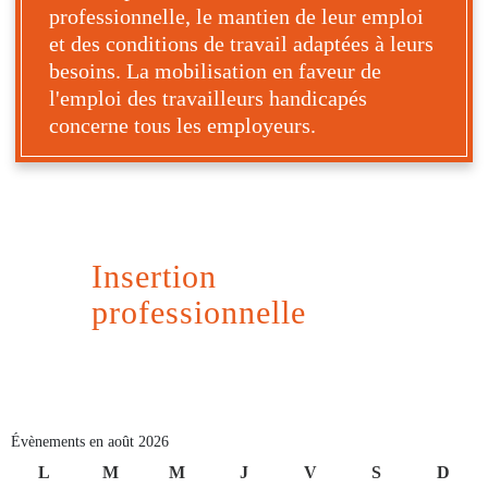
professionnelle, le mantien de leur emploi
et des conditions de travail adaptées à leurs
besoins. La mobilisation en faveur de
l'emploi des travailleurs handicapés
concerne tous les employeurs.
Insertion
Maint
professionnelle
Évènements en août 2026
L
lundi
M
mardi
M
mercredi
J
jeudi
V
vendredi
S
samedi
D
dima